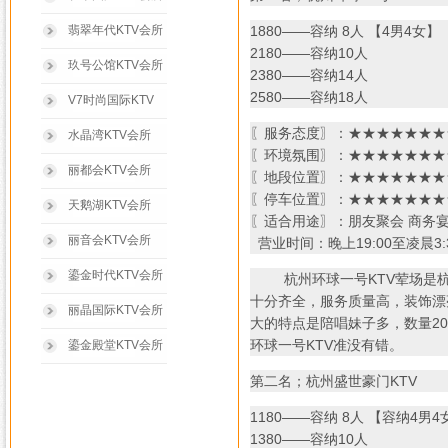
翡翠年代KTV会所
1880——容纳 8人 【4男4女】
2180——容纳10人
玖号公馆KTV会所
2380——容纳14人
2580——容纳18人
V7时尚国际KTV
〖服务态度〗：★★★★★★★★
水晶湾KTV会所
〖环境氛围〗：★★★★★★★★
丽都会KTV会所
〖地段位置〗：★★★★★★★★
〖停车位置〗：★★★★★★★★
天鹅湖KTV会所
〖适合用途〗：朋友聚会 商务
丽音会KTV会所
营业时间：晚上19:00至凌晨3:
鎏金时代KTV会所
杭州环球一号KTV荤场是杭州
十分齐全，服务质量高，装饰漂
丽晶国际KTV会所
大的特点是陪唱妹子多，数量2
环球一号KTV准没有错。
鎏金殿堂KTV会所
第二名；杭州盛世豪门KTV
1180——容纳 8人 【容纳4男4
1380——容纳10人